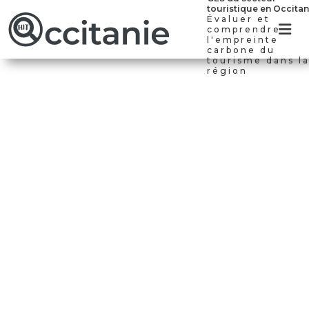
touristique en Occitan
Évaluer et
comprendre
l'empreinte
carbone du
tourisme dans l
région